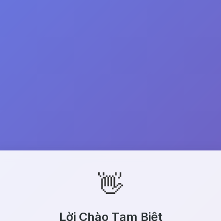
👋
Lời Chào Tạm Biệt