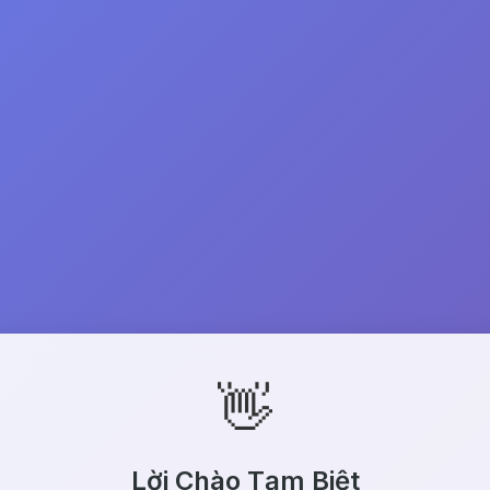
👋
Lời Chào Tạm Biệt